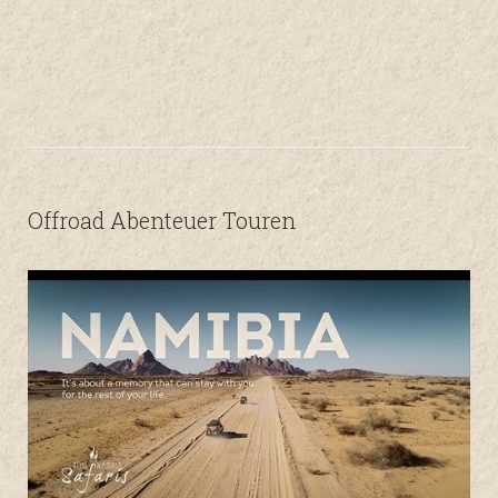
Offroad Abenteuer Touren
O