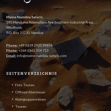
Meine Namibia Safaris
195 Mandume Ndemufayo Ave Southern Industrial Area,
Windhoek
P.O. Box 20230, Namibia
Phone:
+49 (0)39 2925 99854
Phone:
+264 (0)61 304 713
Email:
info@meine-namibia-safaris.com
SEITENVERZEICHNIS
Foto Touren
Offroad Abenteuer
Kleingruppenreisen
Touren