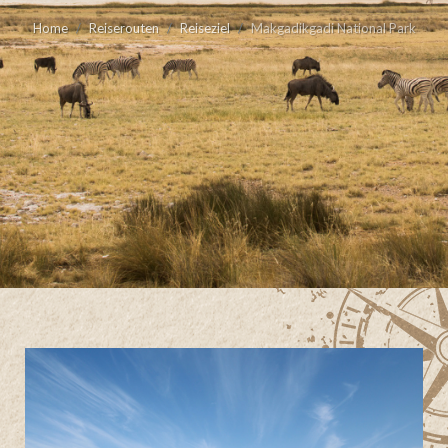
Home
Reiserouten
Reiseziel
Makgadikgadi National Park