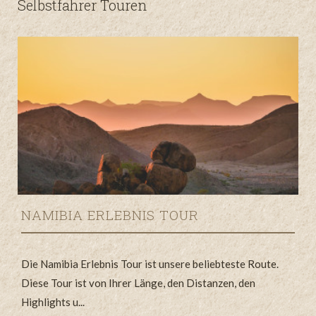
Selbstfahrer Touren
NAMIBIA ERLEBNIS TOUR
r
Die Namibia Erlebnis Tour ist unsere beliebteste Route.
G
Diese Tour ist von Ihrer Länge, den Distanzen, den
e
Highlights u...
S