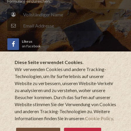
Formulare einzureichen.
Subscribe
Like us
on Facebook
Diese Seite verwendet Cookies.
Subscribe
to YouTube Channel
Wir verwenden Cookies und andere Tracking-
Technologien, um Ihr Surferlebnis auf unserer
Website zu verbessern, unseren Website-Verkehr
zu analysieren und zu verstehen, woher unsere
Besucher kommen. Durch das Surfen auf unserer
Website stimmen Sie der Verwendung von Cookies
und anderen Tracking-Technologien zu. Weitere
Copyrights © 2026 All Rights Reserved by Meine Namibia
Informationen finden Sie in unseren
Cookie Policy
.
Safaris.