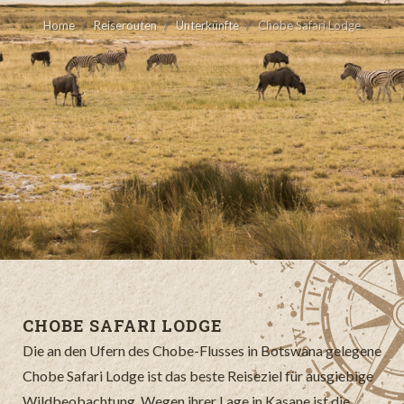
Home
Reiserouten
Unterkünfte
Chobe Safari Lodge
CHOBE SAFARI LODGE
Die an den Ufern des Chobe-Flusses in Botswana gelegene
Chobe Safari Lodge ist das beste Reiseziel für ausgiebige
Wildbeobachtung. Wegen ihrer Lage in Kasane ist die